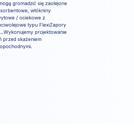
mogą gromadzić się zaolejone
 sorbentowe, włókniny
ytowe / ociekowe z
ciwolejowe typu FlexiZapory
j...Wykonujemy projektowanie
ń przed skażeniem
opopochodnymi.