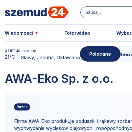
Wiadomości
Foto/wideo
Wybor
Szemud
Imieniny
Polecane
 – zamów swoją kopię!
15 marca - Premiera filmu 
21°C
Sławy, Jakuba, Oktawiana
AWA-Eko Sp. z o.o.
Różne
Firma AWA-Eko produkuje poduszki i rękawy sorben
wychwycenie wycieków olejowych i ropopochodnyc