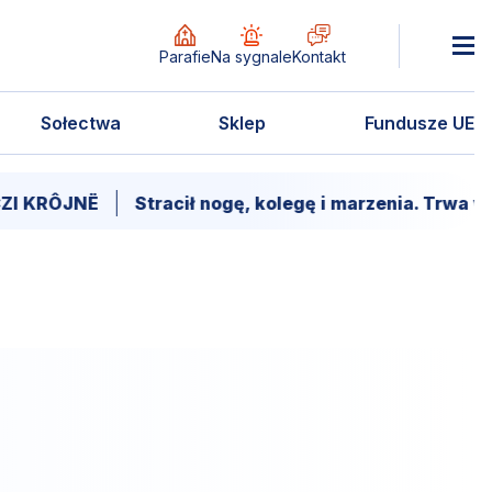
Parafie
Na sygnale
Kontakt
Sołectwa
Sklep
Fundusze UE
I KRÔJNË
Stracił nogę, kolegę i marzenia. Trwa wa