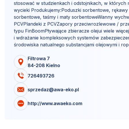
stosować w studzienkach i odstojnikach, w których 
wycieki Produkujemy:Poduszki sorbentowe, rękawy
sorbentowe, taśmy i maty sorbentoweWanny wychw
PCVPlandeki z PCVZapory przeciwrozlewowe / prze
typu FinBoomPływające zbieracze olejui wiele więce
i wdrażanie kompleksowych systemów zabezpiecze
środowiska natualnego substancjami olejowymi i r
Filtrowa 7
84-208 Kielno
726493726
sprzedaz@awa-eko.pl
http://www.awaeko.com