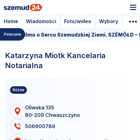
Home
Wiadomości
Foto/wideo
Wybory
Wyda
Premiera filmu o Sercu Szemudzkiej Ziemi. SZËMÔŁD 
Polecane
Katarzyna Miotk Kancelaria
Notarialna
Różne
Oliwska 135
80-209 Chwaszczyno
506900789