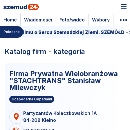
Home
Wiadomości
Foto/wideo
Wybory
Wyda
Premiera filmu o Sercu Szemudzkiej Ziemi. SZËMÔŁD 
Polecane
Katalog firm - kategoria
Firma Prywatna Wielobranżowa
"STACHTRANS" Stanisław
Milewczyk
Gospodarka Odpadami
Partyzantów Koleczkowskich 1A
84-208 Kielno