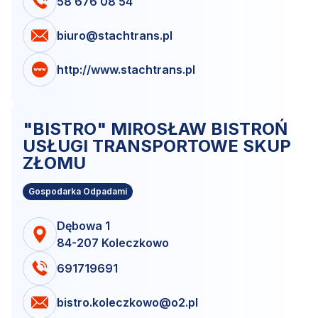
58 676 08 54
biuro@stachtrans.pl
http://www.stachtrans.pl
"BISTRO" MIROSŁAW BISTROŃ
USŁUGI TRANSPORTOWE SKUP
ZŁOMU
Gospodarka Odpadami
Dębowa 1
84-207 Koleczkowo
691719691
bistro.koleczkowo@o2.pl