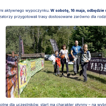
kami aktywnego wypoczynku.
W sobotę, 16 maja, odbędzie 
atorzy przygotowali trasy dostosowane zarówno dla rodz
stotne dla uczestników, start ma charakter płynny – na wyb