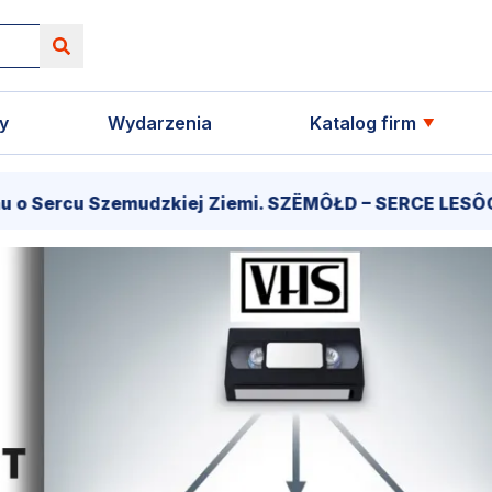
y
Wydarzenia
Katalog firm
emudzkiej Ziemi. SZËMÔŁD – SERCE LESÔCCZI KRÔJNË