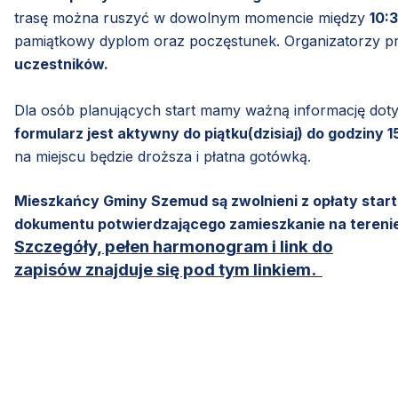
trasę można ruszyć w dowolnym momencie między
10:3
pamiątkowy dyplom oraz poczęstunek. Organizatorzy prz
uczestników.
Dla osób planujących start mamy ważną informację dot
formularz jest aktywny do piątku(dzisiaj) do godziny 
na miejscu będzie droższa i płatna gotówką.
Mieszkańcy Gminy Szemud są zwolnieni z opłaty star
dokumentu potwierdzającego zamieszkanie na terenie
Szczegóły, pełen harmonogram i link do
zapisów znajduje się pod tym linkiem.