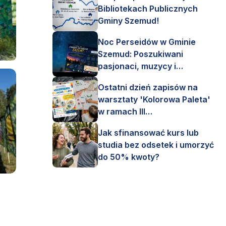
Bibliotekach Publicznych
Gminy Szemud!
Noc Perseidów w Gminie
Szemud: Poszukiwani
pasjonaci, muzycy i
astronomi!
Ostatni dzień zapisów na
warsztaty 'Kolorowa Paleta'
w ramach III
Interdyscyplinarnego Pleneru
Jak sfinansować kurs lub
Artystycznego.
studia bez odsetek i umorzyć
do 50% kwoty?