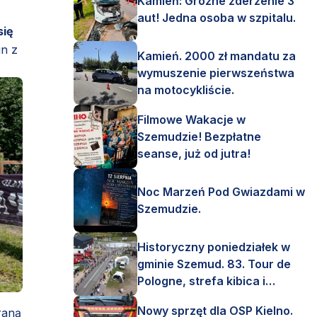
Kamień: Groźne zderzenie 3
aut! Jedna osoba w szpitalu.
się
in z
Kamień. 2000 zł mandatu za
wymuszenie pierwszeństwa
na motocykliście.
Filmowe Wakacje w
Szemudzie! Bezpłatne
seanse, już od jutra!
Noc Marzeń Pod Gwiazdami w
Szemudzie.
Historyczny poniedziałek w
gminie Szemud. 83. Tour de
Pologne, strefa kibica i
mnóstwo emocji!
Nowy sprzęt dla OSP Kielno.
raną