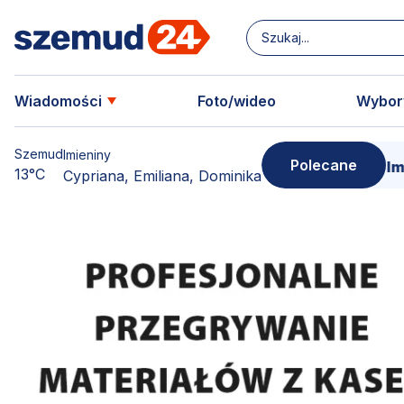
Wiadomości
Foto/wideo
Wybor
Szemud
Imieniny
Polecane
woją kopię!
15 marca - Premiera filmu o Sercu Sz
13°C
Cypriana, Emiliana, Dominika