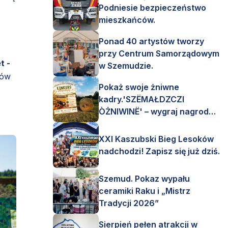
Podniesie bezpieczeństwo
mieszkańców.
Ponad 40 artystów tworzy
przy Centrum Samorządowym
t -
w Szemudzie.
dów
Pokaż swoje żniwne
kadry.'SZËMAŁDZCZI
ÒŻNIWINË' – wygraj nagrody
finansowe i rzeczowe.
XXI Kaszubski Bieg Lesoków
nadchodzi! Zapisz się już dziś.
Szemud. Pokaz wypału
ceramiki Raku i „Mistrz
Tradycji 2026”
Sierpień pełen atrakcji w