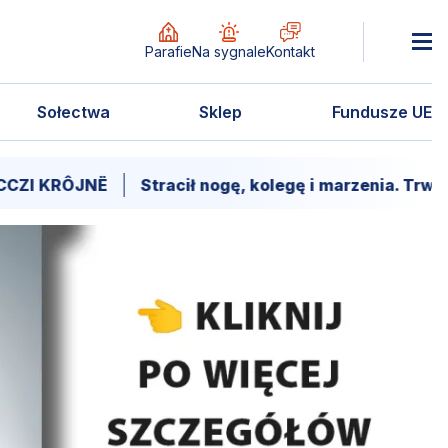
Parafie
Na sygnale
Kontakt
Sołectwa
Sklep
Fundusze UE
Stracił nogę, kolegę i marzenia. Trwa walka o powró