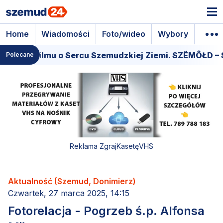
Home
Wiadomości
Foto/wideo
Wybory
Wyda
 filmu o Sercu Szemudzkiej Ziemi. SZËMÔŁD – SERCE 
Polecane
Reklama ZgrajKasetęVHS
Aktualność (Szemud, Donimierz)
Czwartek, 27 marca 2025, 14:15
Fotorelacja - Pogrzeb ś.p. Alfonsa