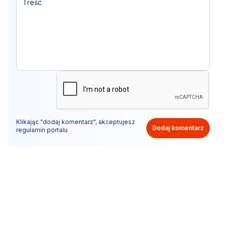
Klikając "dodaj komentarz", akceptujesz
Dodaj komentarz
regulamin portalu
Nie hejtuj, pisz kulturalnie i zgodne z prawem
komentarze! Jeśli widzisz niestosowny wpis - kliknij
"zgłoś nadużycie".