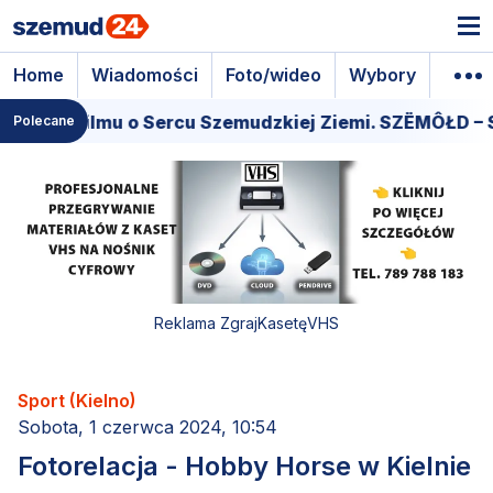
Home
Wiadomości
Foto/wideo
Wybory
Wyda
 filmu o Sercu Szemudzkiej Ziemi. SZËMÔŁD – SERCE 
Polecane
Reklama ZgrajKasetęVHS
Sport (Kielno)
Sobota, 1 czerwca 2024, 10:54
Fotorelacja - Hobby Horse w Kielnie