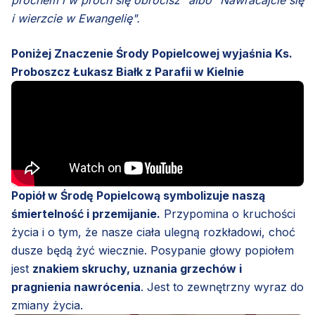
prochem i w proch się obrócisz" albo "Nawracajcie się
i wierzcie w Ewangelię".
Poniżej Znaczenie Środy Popielcowej wyjaśnia Ks.
Proboszcz Łukasz Białk z Parafii w Kielnie
Popiół w Środę Popielcową symbolizuje naszą
śmiertelność i przemijanie.
Przypomina o kruchości
życia i o tym, że nasze ciała ulegną rozkładowi, choć
dusze będą żyć wiecznie. Posypanie głowy popiołem
jest
znakiem skruchy, uznania grzechów i
pragnienia nawrócenia
. Jest to zewnętrzny wyraz do
zmiany życia.