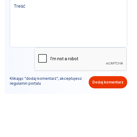
Klikając "dodaj komentarz", akceptujesz
Dodaj komentarz
regulamin portalu
Nie hejtuj, pisz kulturalnie i zgodne z prawem
komentarze! Jeśli widzisz niestosowny wpis - kliknij
"zgłoś nadużycie".