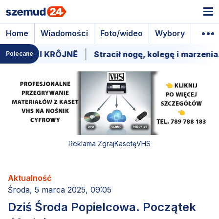
Home
Wiadomości
Foto/wideo
Wybory
Wyda
SÔCCZI KRÔJNË
Stracił nogę, kolegę i marzenia. Trw
Polecane
Reklama ZgrajKasetęVHS
Aktualność
Środa, 5 marca 2025, 09:05
Dziś Środa Popielcowa. Początek