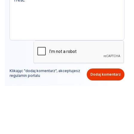
Klikając "dodaj komentarz", akceptujesz
Dodaj komentarz
regulamin portalu
Nie hejtuj, pisz kulturalnie i zgodne z prawem
komentarze! Jeśli widzisz niestosowny wpis - kliknij
"zgłoś nadużycie".