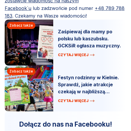
zostawcie wiadomość na naszym
Facebook`u
lub zadzwońcie pod numer
+48 789 788
183
. Czekamy na Wasze wiadomości!
Zobacz także
Zaśpiewaj dla mamy po
polsku lub kaszubsku.
GCKSiR ogłasza muzyczny.
CZYTAJ WIĘCEJ
Zobacz także
Festyn rodzinny w Kielnie.
Sprawdź, jakie atrakcje
czekają w najbliższą
niedzielę!
CZYTAJ WIĘCEJ
Dołącz do nas na Facebooku!