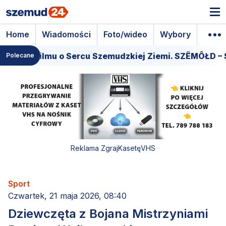
Home
Wiadomości
Foto/wideo
Wybory
Wyda
iera filmu o Sercu Szemudzkiej Ziemi. SZËMÔŁD – SE
Polecane
Reklama ZgrajKasetęVHS
Sport
Czwartek, 21 maja 2026, 08:40
Dziewczęta z Bojana Mistrzyniami