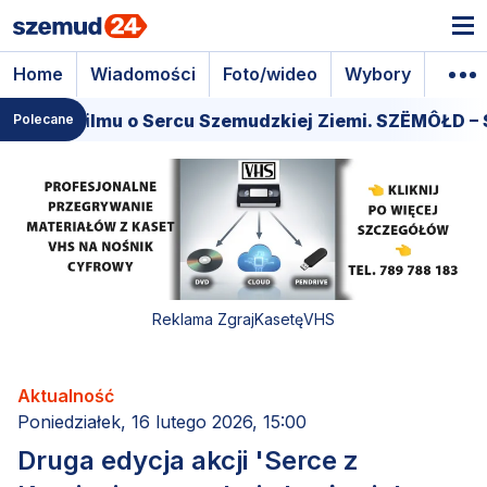
Home
Wiadomości
Foto/wideo
Wybory
Wyda
ra filmu o Sercu Szemudzkiej Ziemi. SZËMÔŁD – SERC
Polecane
Reklama ZgrajKasetęVHS
Aktualność
Poniedziałek, 16 lutego 2026, 15:00
Druga edycja akcji 'Serce z