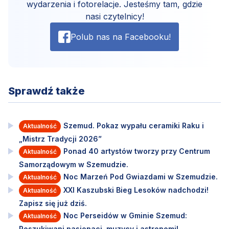
wydarzenia i fotorelacje. Jesteśmy tam, gdzie
nasi czytelnicy!
Polub nas na Facebooku!
Sprawdź także
Szemud. Pokaz wypału ceramiki Raku i
Aktualność
„Mistrz Tradycji 2026”
Ponad 40 artystów tworzy przy Centrum
Aktualność
Samorządowym w Szemudzie.
Noc Marzeń Pod Gwiazdami w Szemudzie.
Aktualność
XXI Kaszubski Bieg Lesoków nadchodzi!
Aktualność
Zapisz się już dziś.
Noc Perseidów w Gminie Szemud:
Aktualność
Poszukiwani pasjonaci, muzycy i astronomi!