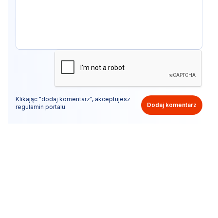
Klikając "dodaj komentarz", akceptujesz
Dodaj komentarz
regulamin portalu
Nie hejtuj, pisz kulturalnie i zgodne z prawem
komentarze! Jeśli widzisz niestosowny wpis - kliknij
"zgłoś nadużycie".