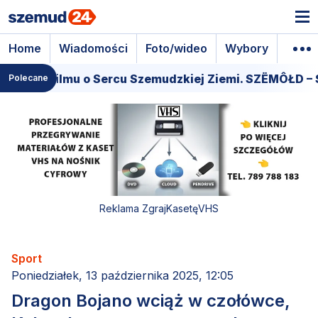
Home
Wiadomości
Foto/wideo
Wybory
Wyda
miera filmu o Sercu Szemudzkiej Ziemi. SZËMÔŁD – S
Polecane
Reklama ZgrajKasetęVHS
Sport
Poniedziałek, 13 października 2025, 12:05
Dragon Bojano wciąż w czołówce,