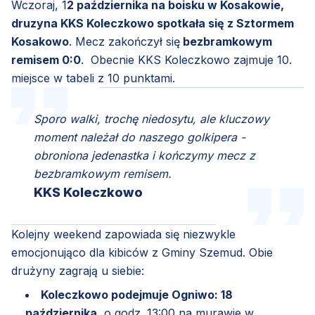
Wczoraj, 1
2 października na boisku w Kosakowie,
druzyna KKS Koleczkowo spotkała się z Sztormem
Kosakowo
. Mecz zakończył się
bezbramkowym
remisem 0:0
. Obecnie KKS Koleczkowo zajmuje 10.
miejsce w tabeli z 10 punktami.
Sporo walki, trochę niedosytu, ale kluczowy
moment należał do naszego golkipera -
obroniona jedenastka i kończymy mecz z
bezbramkowym remisem.
KKS Koleczkowo
Kolejny weekend zapowiada się niezwykle
emocjonująco dla kibiców z Gminy Szemud. Obie
drużyny zagrają u siebie:
Koleczkowo podejmuje Ogniwo: 18
października
, o godz. 13:00 na murawie w