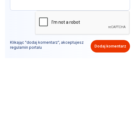
Klikając "dodaj komentarz", akceptujesz
Dodaj komentarz
regulamin portalu
Nie hejtuj, pisz kulturalnie i zgodne z prawem
komentarze! Jeśli widzisz niestosowny wpis - kliknij
"zgłoś nadużycie".