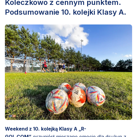
Koleczkowo z cennym punktem.
Podsumowanie 10. kolejki Klasy A.
Weekend z 10. kolejką Klasy A „R-
GOL.COM”
przyniósł mieszane emocje dla drużyn z