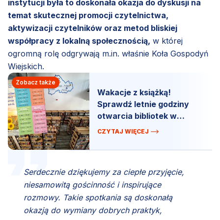
instytucji była to doskonała okazja do dyskusji na
temat skutecznej promocji czytelnictwa,
aktywizacji czytelników oraz metod bliskiej
współpracy z lokalną społecznością,
w której
ogromną rolę odgrywają m.in. właśnie Koła Gospodyń
Wiejskich.
Zobacz także
Wakacje z książką!
Sprawdź letnie godziny
otwarcia bibliotek w
gminie Szemud
CZYTAJ WIĘCEJ
Serdecznie dziękujemy za ciepłe przyjęcie,
niesamowitą gościnność i inspirujące
rozmowy. Takie spotkania są doskonałą
okazją do wymiany dobrych praktyk,