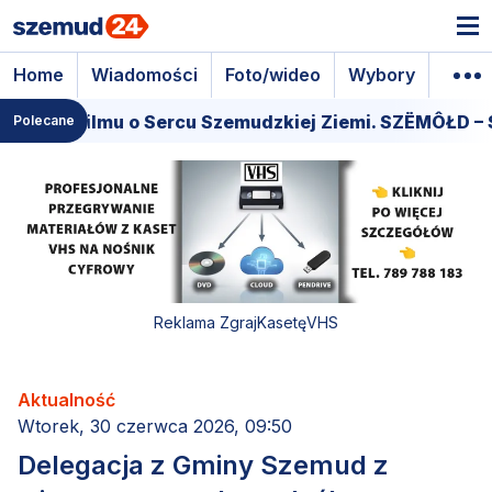
Home
Wiadomości
Foto/wideo
Wybory
Wyda
iera filmu o Sercu Szemudzkiej Ziemi. SZËMÔŁD – SE
Polecane
Reklama ZgrajKasetęVHS
Aktualność
Wtorek, 30 czerwca 2026, 09:50
Delegacja z Gminy Szemud z