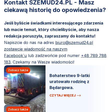
Kontakt SZEMUD24.PL - Masz
ciekawą historię do opowiedzenia?
Jeśli byliście świadkami interesującego zdarzenia
lub macie temat, który chcielibyście, aby nasza
redakcja poruszyła, zapraszamy do kontaktu!
Napiszcie do nas na adres
biuro@szemud24.pl
zostawcie wiadomość na naszym
Facebook`u
lub zadzwońcie pod numer
+48 789 788
183
. Czekamy na Wasze wiadomości!
Zobacz także
Bohaterstwo 9-latki
uratowało rodzinę z
Będargowa.
CZYTAJ WIĘCEJ
Zobacz także