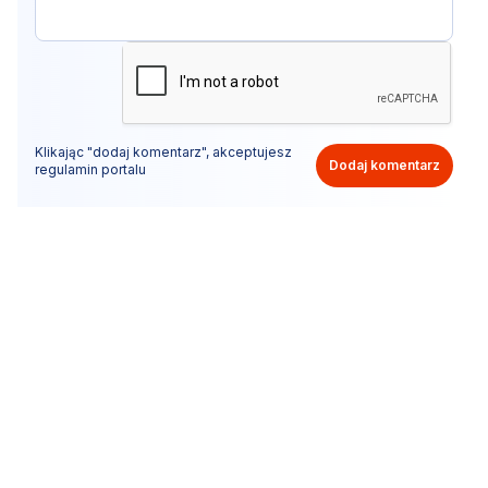
Klikając "dodaj komentarz", akceptujesz
Dodaj komentarz
regulamin portalu
Nie hejtuj, pisz kulturalnie i zgodne z prawem
komentarze! Jeśli widzisz niestosowny wpis - kliknij
"zgłoś nadużycie".