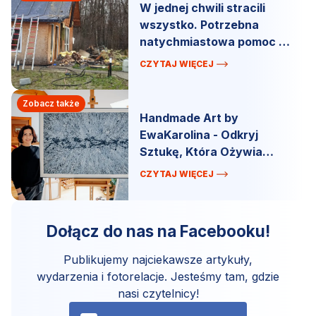
W jednej chwili stracili
wszystko. Potrzebna
natychmiastowa pomoc w
Łebnie!
CZYTAJ WIĘCEJ
Zobacz także
Handmade Art by
EwaKarolina - Odkryj
Sztukę, Która Ożywia
Przestrzeń!
CZYTAJ WIĘCEJ
Dołącz do nas na Facebooku!
Publikujemy najciekawsze artykuły,
wydarzenia i fotorelacje. Jesteśmy tam, gdzie
nasi czytelnicy!