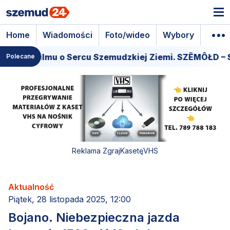
Home
Wiadomości
Foto/wideo
Wybory
Wyda
era filmu o Sercu Szemudzkiej Ziemi. SZËMÔŁD – SE
Polecane
Reklama ZgrajKasetęVHS
Aktualność
Piątek, 28 listopada 2025, 12:00
Bojano. Niebezpieczna jazda