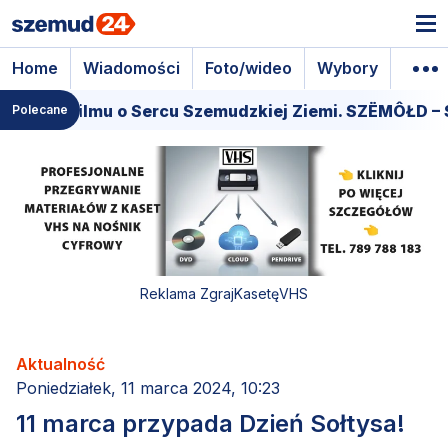
Home
Wiadomości
Foto/wideo
Wybory
Wyda
emiera filmu o Sercu Szemudzkiej Ziemi. SZËMÔŁD – 
Polecane
Reklama ZgrajKasetęVHS
Aktualność
Poniedziałek, 11 marca 2024, 10:23
11 marca przypada Dzień Sołtysa!