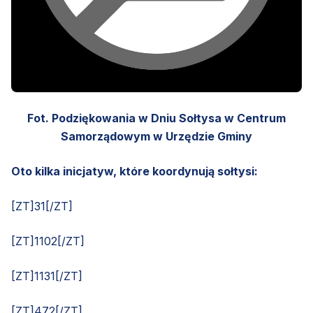
Fot. Podziękowania w Dniu Sołtysa w Centrum
Samorządowym w Urzędzie Gminy
Oto kilka inicjatyw, które koordynują sołtysi:
[ZT]31[/ZT]
[ZT]1102[/ZT]
[ZT]1131[/ZT]
[ZT]472[/ZT]