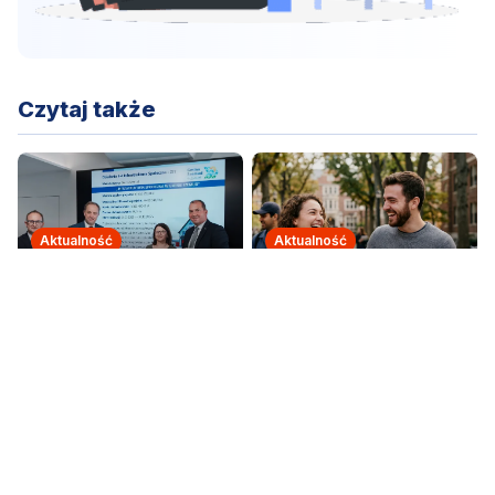
Czytaj także
Aktualność
Aktualność
Ponad 8,3 mln zł z
Jak sfinansować kurs
dotacji unijnej i
lub studia bez odsetek
budżetu państwa trafi
i umorzyć do 50%
do Gminy Szemud.
kwoty?
Aktualność
Kamień: Groźne
zderzenie 3 aut!